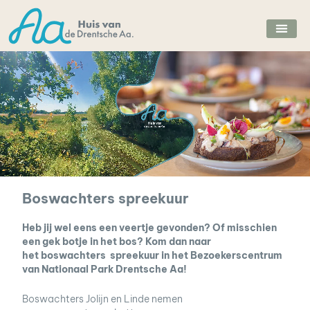
Ga
naar
de
inhoud
Boswachters spreekuur
Heb jij wel eens een veertje
gevonden? Of misschien
een gek botje in het bos?
Kom dan naar
het
boswachters spreekuur in het Bezoekerscentrum
van Nationaal Park Drentsche Aa!
Boswachters Jolijn en Linde nemen