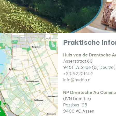
Praktische inf
Huis van de Drentsche A
Asserstraat 63
9451 TA Rolde (bij Deurze)
+31592201452
info@hvdda.nl
NP Drentsche Aa Commun
(IVN Drenthe)
Postbus 125
9400 AC Assen