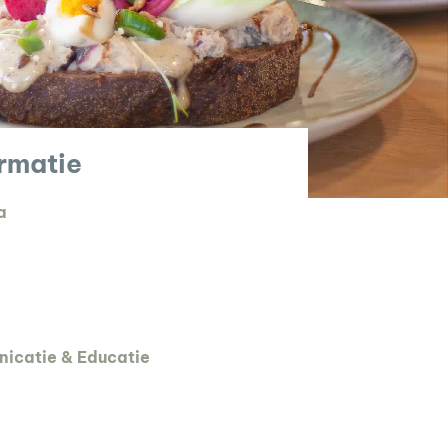
ormatie
a
icatie & Educatie