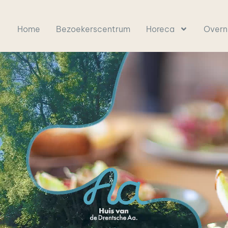
Home
Bezoekerscentrum
Horeca
Overn